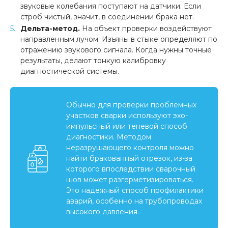
звуковые колебания поступают на датчики. Если
строб чистый, значит, в соединении брака нет.
Дельта-метод.
На объект проверки воздействуют
направленным лучом. Изъяны в стыке определяют по
отражению звукового сигнала. Когда нужны точные
результаты, делают тонкую калибровку
диагностической системы.
Обычно для проверки проблемных
участков сварки используют эхо-
импульсный или теневой способ
диагностики. Методом
неразрушающего контроля можно
найти бракованный отрезок, из-за
которого впоследствии сварочный
шов может разгерметизироваться.
Это надежный способ профилактики
аварий, особенно на трубопроводах
высокого давления.