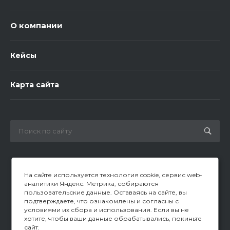
О компании
Кейсы
Карта сайта
+7(351) 225-02-09
Заказать звонок
На сайте используется технология cookie, сервис web-
аналитики Яндекс. Метрика, собираются
argongaz@mpakulev.ru
пользовательские данные. Оставаясь на сайте, вы
подтверждаете, что ознакомлены и согласны с
г. Челябинск, ул. Артиллерийская, 117/2
условиями их сбора и использования. Если вы не
хотите, чтобы ваши данные обрабатывались, покиньте
сайт.