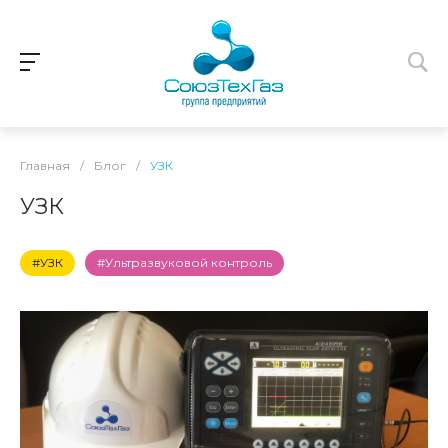
Главная
/
Блог
/
УЗК
УЗК
#УЗК
#Ультразвуковой контроль