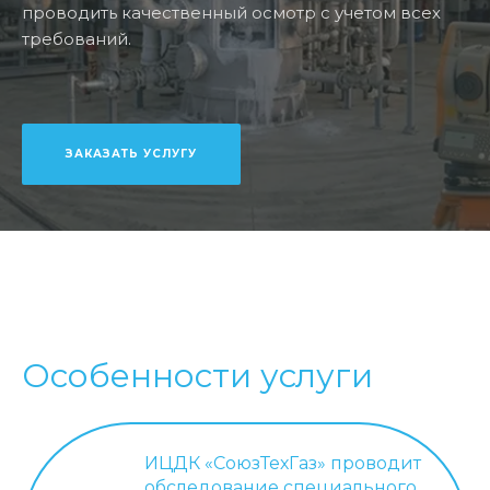
проводить качественный осмотр с учетом всех
требований.
ЗАКАЗАТЬ УСЛУГУ
Особенности услуги
ИЦДК «СоюзТехГаз» проводит
обследование специального