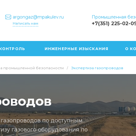
Промышленная безо
argongaz@mpakulev.ru
+7(351) 225-02-0
Написать нам
КОНТРОЛЬ
ИНЖЕНЕРНЫЕ ИЗЫСКАНИЯ
О К
за промышленной безопасности
/
Экспертиза газопроводов
роводов
 газопроводов по доступным
изу газового оборудования по