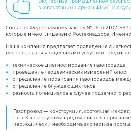
Экспертиза промышленной безопасно
эксплуатации нормам ФНиП и други
Согласно Федеральному закону №116 от 21.07.199
которые имеют лицензию Ростехнадзора. Именно 
Наша компания предлагает проведение диагност
воспользоваться отдельными услугами, среди кот
техническое диагностирование газопровода;
проведение геодезических измерений опор;
определение провисания газопроводов между
определение блуждающих токов;
разность потенциалов в случае подземного ра
Газопровод — конструкция, состоящая из сое
газа. К конструкции предъявляются серьезны
периодически необходима экспертиза промыш