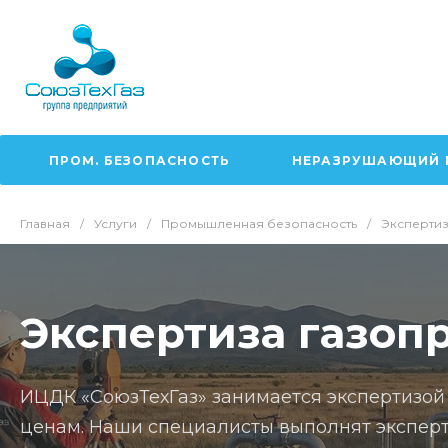
ПРОМ. БЕЗОПАСНОСТЬ
НЕРАЗРУШАЮЩИЙ 
Главная
/
Услуги
/
Промышленная безопасность
/
Эксперти
Экспертиза газоп
ИЦДК «СоюзТехГаз» занимается экспертизой
ценам. Наши специалисты выполнят эксперт