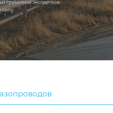
там грамотное экспертное
 силу.
газопроводов