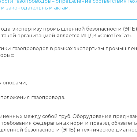
сти газопроводов – определение соответствия тех
м законодательным актам.
7 года, экспертизу промышленной безопасности (ЭП
такой организацией является ИЦДК «СоюзТехГаз».
ики газопроводов в рамках экспертизы промышленн
орых:
 опорами;
сположения газопровода.
диненных между собой труб. Оборудование предна
е требования федеральных норм и правил, обязател
ленной безопасности (ЭПБ) и техническое диагнос